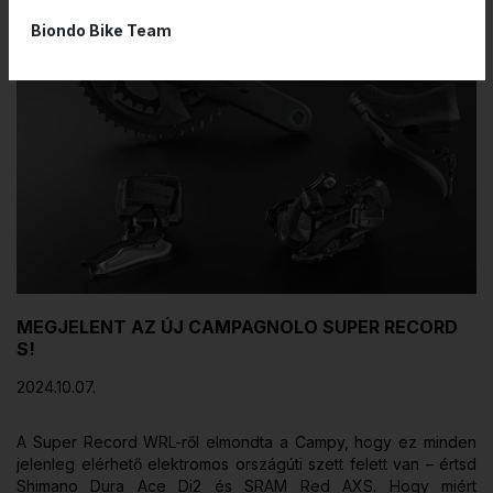
Biondo Bike Team
MEGJELENT AZ ÚJ CAMPAGNOLO SUPER RECORD
S!
2024.10.07.
A Super Record WRL-ről elmondta a Campy, hogy ez minden
jelenleg elérhető elektromos országúti szett felett van – értsd
Shimano Dura Ace Di2 és SRAM Red AXS. Hogy miért