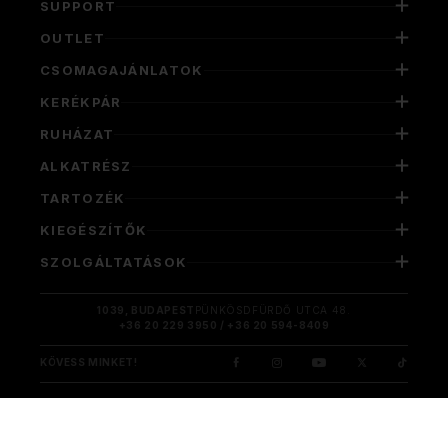
SUPPORT
OUTLET
CSOMAGAJÁNLATOK
KERÉKPÁR
RUHÁZAT
ALKATRÉSZ
TARTOZÉK
KIEGÉSZÍTŐK
SZOLGÁLTATÁSOK
1039, BUDAPEST
PÜNKÖSDFÜRDŐ UTCA 48.
+36 20 229 3950 / +36 20 594-8409
KÖVESS MINKET!