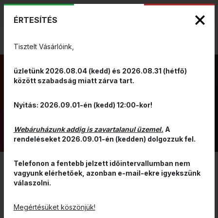
KIZÁRÓLAGOS PINARELLO ÉS WILIER
ENG
HUN
MÁRKAKÉPVISELET - Anno 1999
ÉRTESÍTÉS
0
Tisztelt Vásárlóink,
üzletünk 2026.08.04 (kedd) és 2026.08.31 (hétfő)
között szabadság miatt zárva tart.
SEREGÉLY MÁRTA
Nyitás: 2026.09.01-én (kedd) 12:00-kor!
TULAJDONOS
Webáruházunk addig is zavartalanul üzemel.
A
rendeléseket 2026.09.01-én (kedden) dolgozzuk fel.
Telefonon a fentebb jelzett időintervallumban nem
vagyunk elérhetőek, azonban e-mail-ekre igyekszünk
SEREGÉLY MÁRTA – A BIONDO BIKE
válaszolni.
KERÉKPÁRÜZLET TÁRSTULAJDONOSA
Megértésüket köszönjük!
Márta 1968.03.29-én született Budapesten. 1982-ben