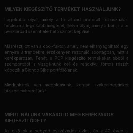
MILYEN KIEGÉSZÍTŐ TERMÉKET HASZNÁLJUNK?
Leginkább olyat, amely a te általad preferált felhasználási
területre a leginkább megfelel, illetve olyat, amely árban is a te
pénztárcád szerint elérhető szintet képvisel.
Másrészt, ott van a cool-faktor, amely nem elhanyagolható egy
ennyire a trendekre érzékenyen rezonáló sportágban, mint a
kerékpározás. Tehát, a POP kiegészítő termékeket ebből a
szempontból is vizsgálnunk kell és rendkívül fontos részét
képezik a Biondo Bike portfóliójának.
Mindenkinek van megoldásunk, keresd szakembereinket
bizalommal: segítünk!
MIÉRT NÁLUNK VÁSÁROLD MEG KERÉKPÁROS
KIEGÉSZÍTŐDET?
Az első ok a negyed évszázados üzleti, és a 40 éven is