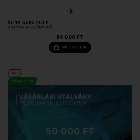
ELITE QUBO FLUID
AUTOMATA EDZŐGÖRGŐ
84 000 FT
MEGNÉZEM
ÚJ!
KÉSZLETEN