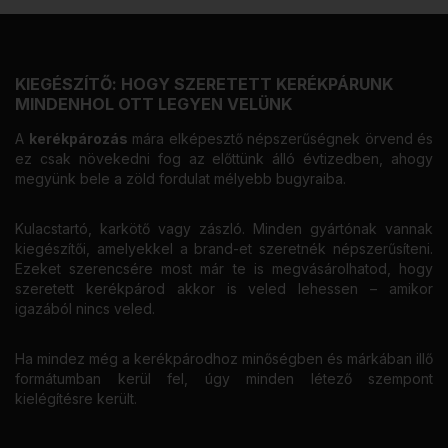
KIEGÉSZÍTŐ: HOGY SZERETETT KERÉKPÁRUNK
MINDENHOL OTT LEGYEN VELÜNK
A
kerékpározás
mára elképesztő népszerűségnek örvend és
ez csak növekedni fog az előttünk álló évtizedben, ahogy
megyünk bele a zöld fordulat mélyebb bugyraiba.
Kulacstartó, karkötő vagy zászló. Minden gyártónak vannak
kiegészítői, amelyekkel a brand-et szeretnék népszerűsíteni.
Ezeket szerencsére most már te is megvásárolhatod, hogy
szeretett kerékpárod akkor is veled lehessen – amikor
igazából nincs veled.
Ha mindez még a kerékpárodhoz minőségben és márkában illő
formátumban kerül fel, úgy minden létező szempont
kielégítésre került.