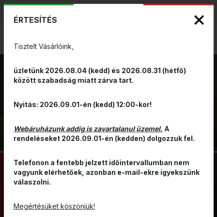
KIZÁRÓLAGOS PINARELLO ÉS WILIER
ENG
HUN
MÁRKAKÉPVISELET - Anno 1999
ÉRTESÍTÉS
0
Tisztelt Vásárlóink,
üzletünk 2026.08.04 (kedd) és 2026.08.31 (hétfő)
között szabadság miatt zárva tart.
KIEGÉSZÍTŐK
VISSZA
Nyitás: 2026.09.01-én (kedd) 12:00-kor!
Webáruházunk addig is zavartalanul üzemel.
A
rendeléseket 2026.09.01-én (kedden) dolgozzuk fel.
Telefonon a fentebb jelzett időintervallumban nem
vagyunk elérhetőek, azonban e-mail-ekre igyekszünk
válaszolni.
GÖRGŐ
KERÉKPÁRÁPOLÁS
SZERSZÁM
POP KIEGÉSZÍTŐ
Megértésüket köszönjük!
PUMPA
AJÁNDÉK UTALVÁNY