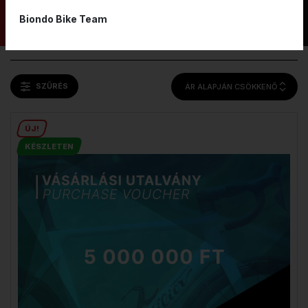
LAKAT
TÁPLÁLÉKKIEGÉSZÍTŐ
Biondo Bike Team
SZŰRÉS
ÁR ALAPJÁN CSÖKKENŐ
ÚJ!
KÉSZLETEN