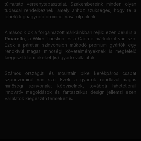
túlmutató versenytapasztalat. Szakembereink minden olyan
tudással rendelkeznek, amely ahhoz szükséges, hogy te a
lehető legnagyobb örömmel vásárolj nálunk.
A második ok a forgalmazott márkáinkban rejlik: ezen belül is a
Pinarello
, a Wilier Triestina és a Gaerne márkákról van szó.
Ezek a páratlan színvonalon működő prémium gyártók egy
rendkívül magas minőségi követelményeknek is megfelelő
kiegészítő termékeket (is) gyártó vállalatok.
Számos országúti és mountain bike kerékpáros csapat
szponzorairól van szó. Ezek a gyártók rendkívül magas
minőségi színvonalat képviselnek, továbbá hihetetlenül
innovatív megoldások és fantasztikus design jellemzi ezen
vállalatok kiegészítő termékeit is.