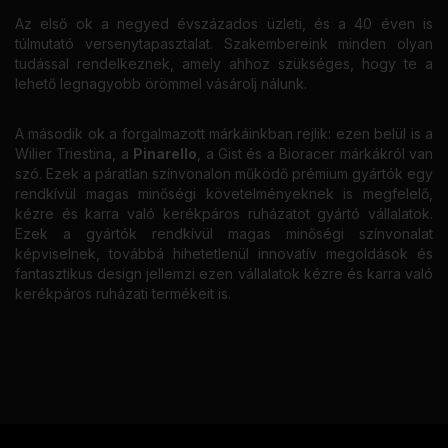
Az első ok a negyed évszázados üzleti, és a 40 éven is
túlmutató versenytapasztalat. Szakembereink minden olyan
tudással rendelkeznek, amely ahhoz szükséges, hogy te a
lehető legnagyobb örömmel vásárolj nálunk.
A második ok a forgalmazott márkáinkban rejlik: ezen belül is a
Wilier Triestina, a
Pinarello
, a Gist és a Bioracer márkákról van
szó. Ezek a páratlan színvonalon működő prémium gyártók egy
rendkívül magas minőségi követelményeknek is megfelelő,
kézre és karra való kerékpáros ruházatot gyártó vállalatok.
Ezek a gyártók rendkívül magas minőségi színvonalat
képviselnek, továbbá hihetetlenül innovatív megoldások és
fantasztikus design jellemzi ezen vállalatok kézre és karra való
kerékpáros ruházati termékeit is.