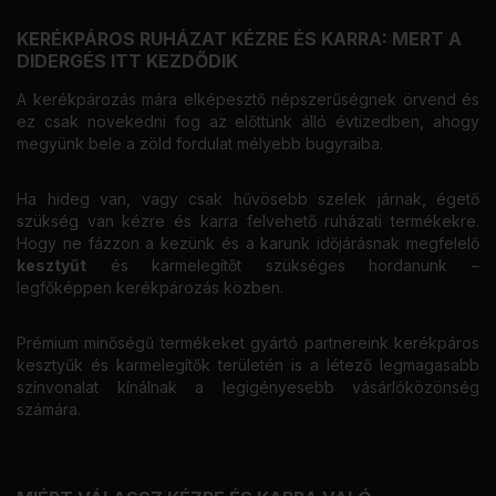
KERÉKPÁROS RUHÁZAT KÉZRE ÉS KARRA: MERT A
DIDERGÉS ITT KEZDŐDIK
A kerékpározás mára elképesztő népszerűségnek örvend és
ez csak növekedni fog az előttünk álló évtizedben, ahogy
megyünk bele a zöld fordulat mélyebb bugyraiba.
Ha hideg van, vagy csak hűvösebb szelek járnak, égető
szükség van kézre és karra felvehető ruházati termékekre.
Hogy ne fázzon a kezünk és a karunk időjárásnak megfelelő
kesztyűt
és karmelegítőt szükséges hordanunk –
legfőképpen kerékpározás közben.
Prémium minőségű termékeket gyártó partnereink kerékpáros
kesztyűk és karmelegítők területén is a létező legmagasabb
színvonalat kínálnak a legigényesebb vásárlóközönség
számára.