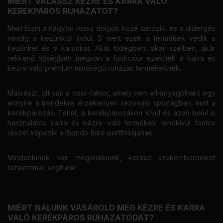
MIÉRT VÁLASSZ KÉZRE ÉS KARRA VALÓ
KERÉKPÁROS RUHÁZATOT?
Mert fázni a nagyon rossz dolgok közé tartozik, és a didergés
mindig a kezünktől indul. S mert ezek a termékek védik a
kezünket és a karunkat. Akár hidegben, akár szélben, akár
rekkenő hőségben megvan a funkciója ezeknek a karra és
kézre való prémium minőségű ruházati termékeknek.
Másrészt, ott van a cool-faktor, amely nem elhanyagolható egy
ennyire a trendekre érzékenyen rezonáló sportágban, mint a
kerékpározás. Tehát, a kerékpározáson kívül és azon belül is
használatos karra és kézre való termékek rendkívül fontos
részét képezik a Biondo Bike portfóliójának.
Mindenkinek van megoldásunk, keresd szakembereinket
bizalommal: segítünk!
MIÉRT NÁLUNK VÁSÁROLD MEG KÉZRE ÉS KARRA
VALÓ KERÉKPÁROS RUHÁZATODAT?