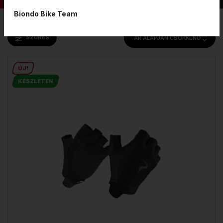
Biondo Bike Team
SZŰRÉS
ÁR ALAPJÁN CSÖKKENŐ
ÚJ!
KÉSZLETEN