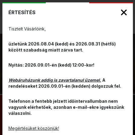
KIZÁRÓLAGOS PINARELLO ÉS WILIER
ENG
HUN
MÁRKAKÉPVISELET - Anno 1999
ÉRTESÍTÉS
0
Tisztelt Vásárlóink,
üzletünk 2026.08.04 (kedd) és 2026.08.31 (hétfő)
között szabadság miatt zárva tart.
RUHÁZAT
KÉZRE ÉS
VISSZA
Nyitás: 2026.09.01-én (kedd) 12:00-kor!
KARRA
Webáruházunk addig is zavartalanul üzemel.
A
rendeléseket 2026.09.01-én (kedden) dolgozzuk fel.
Telefonon a fentebb jelzett időintervallumban nem
vagyunk elérhetőek, azonban e-mail-ekre igyekszünk
válaszolni.
RÖVIDUJJÚ KESZTYŰ
KARMELEGÍTŐ
HOSSZÚUJJÚ KESZTYŰ
Megértésüket köszönjük!