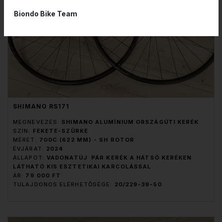
Biondo Bike Team
SHIMANO RS171
MEGNEVEZÉS:
SHIMANO ALUMÍNIUM ORSZÁGÚTI KERÉK
SZÍN:
FEKETE-SZÜRKE
MÉRET:
700C (622 MM) - SH ROTOR
ÉVJÁRAT:
2024
ÁLLAPOT:
VADONATÚJ PÁR KERÉK A HÁTSÓ KERÉKEN
LÁTHATÓ KIS ESZTETIKAI KARCOLÁSSAL
ÁR:
79 000 FT
TULAJDONOS ELÉRHETŐSÉGE:
20/229-39-50