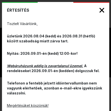
KIZÁRÓLAGOS PINARELLO ÉS WILIER
ENG
HUN
MÁRKAKÉPVISELET - Anno 1999
ÉRTESÍTÉS
0
Tisztelt Vásárlóink,
üzletünk 2026.08.04 (kedd) és 2026.08.31 (hétfő)
között szabadság miatt zárva tart.
SECOND
Nyitás: 2026.09.01-én (kedd) 12:00-kor!
HAND
Webáruházunk addig is zavartalanul üzemel.
A
rendeléseket 2026.09.01-én (kedden) dolgozzuk fel.
Telefonon a fentebb jelzett időintervallumban nem
vagyunk elérhetőek, azonban e-mail-ekre igyekszünk
válaszolni.
Megértésüket köszönjük!