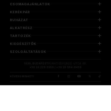
CSOMAGAJÁNLATOK
KERÉKPÁR
RUHÁZAT
ALKATRÉSZ
TARTOZÉK
KIEGÉSZÍTŐK
SZOLGÁLTATÁSOK
1039, BUDAPEST
PÜNKÖSDFÜRDŐ UTCA 48.
+36 20 229 3950 / +36 20 594-8409
KÖVESS MINKET!