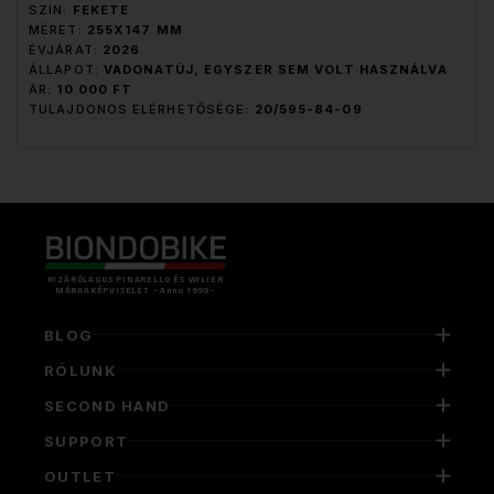
SZÍN:
FEKETE
MÉRET:
255X147 MM
ÉVJÁRAT:
2026
ÁLLAPOT:
VADONATÚJ, EGYSZER SEM VOLT HASZNÁLVA
ÁR:
10 000 FT
TULAJDONOS ELÉRHETŐSÉGE:
20/595-84-09
KIZÁRÓLAGOS PINARELLO ÉS WILIER
MÁRKAKÉPVISELET - Anno 1999 -
BLOG
RÓLUNK
SECOND HAND
SUPPORT
OUTLET