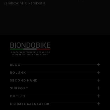
vállalatok MTB kerekeit is.
KIZÁRÓLAGOS PINARELLO ÉS WILIER
MÁRKAKÉPVISELET - Anno 1999 -
BLOG
RÓLUNK
SECOND HAND
SUPPORT
OUTLET
CSOMAGAJÁNLATOK