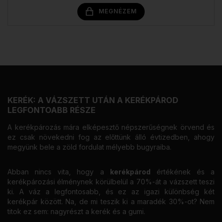
MEGNÉZEM
KERÉK: A VÁZSZETT UTÁN A KERÉKPÁROD
LEGFONTOABB RÉSZE
A kerékpározás mára elképesztő népszerűségnek örvend és
ez csak növekedni fog az előttünk álló évtizedben, ahogy
megyünk bele a zöld fordulat mélyebb bugyraiba.
Abban nincs vita, hogy a
kerékpárod
értékének és a
kerékpározási élménynek körülbelül a 70%-át a vázszett teszi
ki. A váz a legfontosabb, és ez az igazi különbség két
kerékpár között. Na, de mi teszik ki a maradék 30%-ot? Nem
titok ez sem: nagyrészt a kerék és a gumi.