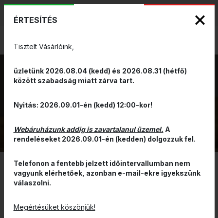
KIZÁRÓLAGOS PINARELLO ÉS WILIER
ENG
HUN
MÁRKAKÉPVISELET - Anno 1999
ÉRTESÍTÉS
0
Tisztelt Vásárlóink,
üzletünk 2026.08.04 (kedd) és 2026.08.31 (hétfő)
között szabadság miatt zárva tart.
MTB KERÉK
VISSZA
Nyitás: 2026.09.01-én (kedd) 12:00-kor!
Webáruházunk addig is zavartalanul üzemel.
A
rendeléseket 2026.09.01-én (kedden) dolgozzuk fel.
Telefonon a fentebb jelzett időintervallumban nem
vagyunk elérhetőek, azonban e-mail-ekre igyekszünk
SZŰRÉS
válaszolni.
ÁR ALAPJÁN CSÖKKENŐ
Megértésüket köszönjük!
RENDELHETŐ