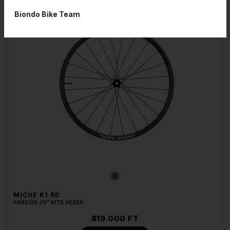
Biondo Bike Team
MICHE K1 RD
KARBON 29" MTB KERÉK
819 000 FT