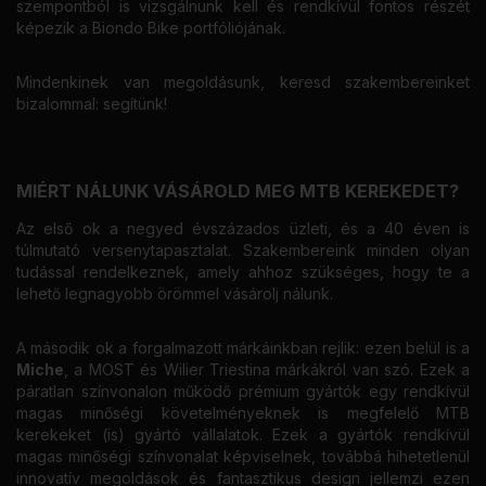
szempontból is vizsgálnunk kell és rendkívül fontos részét
képezik a Biondo Bike portfóliójának.
Mindenkinek van megoldásunk, keresd szakembereinket
bizalommal: segítünk!
MIÉRT NÁLUNK VÁSÁROLD MEG MTB KEREKEDET?
Az első ok a negyed évszázados üzleti, és a 40 éven is
túlmutató versenytapasztalat. Szakembereink minden olyan
tudással rendelkeznek, amely ahhoz szükséges, hogy te a
lehető legnagyobb örömmel vásárolj nálunk.
A második ok a forgalmazott márkáinkban rejlik: ezen belül is a
Miche
, a MOST és Wilier Triestina márkákról van szó. Ezek a
páratlan színvonalon működő prémium gyártók egy rendkívül
magas minőségi követelményeknek is megfelelő MTB
kerekeket (is) gyártó vállalatok. Ezek a gyártók rendkívül
magas minőségi színvonalat képviselnek, továbbá hihetetlenül
innovatív megoldások és fantasztikus design jellemzi ezen