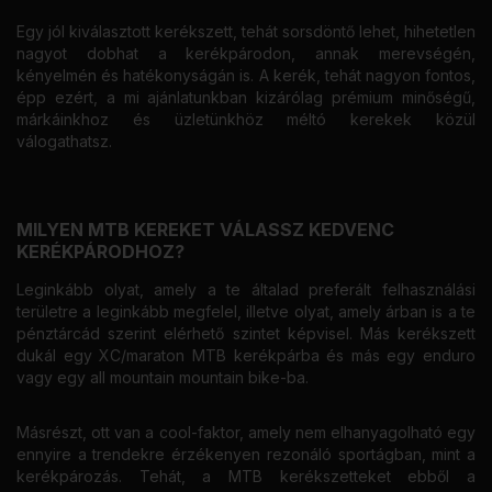
Egy jól kiválasztott kerékszett, tehát sorsdöntő lehet, hihetetlen
nagyot dobhat a kerékpárodon, annak merevségén,
kényelmén és hatékonyságán is. A kerék, tehát nagyon fontos,
épp ezért, a mi ajánlatunkban kizárólag prémium minőségű,
márkáinkhoz és üzletünkhöz méltó kerekek közül
válogathatsz.
MILYEN MTB KEREKET VÁLASSZ KEDVENC
KERÉKPÁRODHOZ?
Leginkább olyat, amely a te általad preferált felhasználási
területre a leginkább megfelel, illetve olyat, amely árban is a te
pénztárcád szerint elérhető szintet képvisel. Más kerékszett
dukál egy XC/maraton MTB kerékpárba és más egy enduro
vagy egy all mountain mountain bike-ba.
Másrészt, ott van a cool-faktor, amely nem elhanyagolható egy
ennyire a trendekre érzékenyen rezonáló sportágban, mint a
kerékpározás. Tehát, a MTB kerékszetteket ebből a