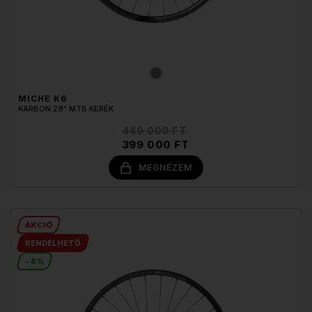
MICHE K6
KARBON 29" MTB KERÉK
449 000 FT
399 000 FT
MEGNÉZEM
AKCIÓ
RENDELHETŐ
- 8%