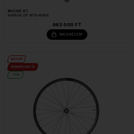
MICHE K1
KARBON 29" MTB KERÉK
663 000 FT
MEGNÉZEM
AKCIÓ
RENDELHETŐ
- 11%