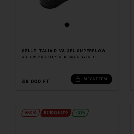
SELLE ITALIA DIVA GEL SUPERFLOW
NŐI ORSZÁGÚTI KERÉKPÁROS NYEREG
MEGNÉZEM
48 000 FT
AKCIÓ
RENDELHETŐ
- 21%