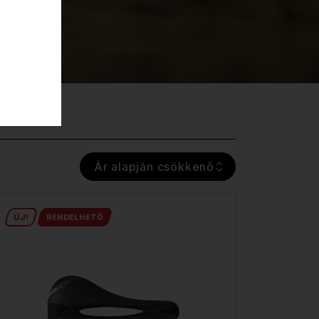
Ár alapján csökkenő
ÚJ!
RENDELHETŐ