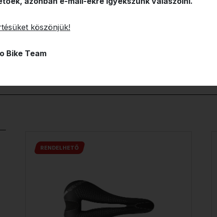
etőek, azonban e-mail-ekre igyekszünk válaszolni.
tésüket köszönjük!
o Bike Team
RENDELHETŐ