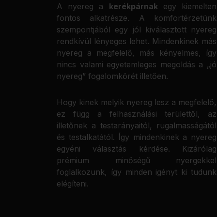
A nyereg a
kerékpárnak
egy kiemelten
fontos alkatrésze. A komfortérzetünk
szempontjából egy jól kiválasztott nyereg
rendkívül lényeges lehet. Mindenkinek más
nyereg a megfelelő, más kényelmes, így
nincs valami egyetemleges megoldás a „jó
nyereg” fogalomkörét illetően.
Hogy kinek melyik nyereg lesz a megfelelő,
ez függ a felhasználási területtől, az
illetőnek a testarányaitól, rugalmasságától
és testalkatától. Így mindenkinek a nyereg
egyéni választás kérdése. Kizárólag
prémium minőségű nyergekkel
foglalkozunk, így minden igényt ki tudunk
elégíteni.