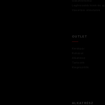
Gasztronómia
Legfrissebb hírek és aj
Vásárlási útmutatók
OUTLET
Kerékpár
Ruházat
Alkatrész
Tartozék
Kiegészítők
ALKATRÉSZ