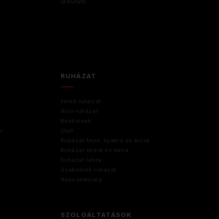
útmutató
RUHÁZAT
r
Felső ruházat
Alsó ruházat
Bukósisak
ár
Cipő
Ruházat fejre, nyakra és arcra
Ruházat kézre és karra
Ruházat lábra
Szabadidő ruházat
Napszemüveg
SZOLGÁLTATÁSOK