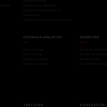
Gabriele Biondo
ánlatok
Forgalmazott márkáink
Egyesületünk története és
eredményei
Hogyan csatlakozhatsz hozzánk?
CSOMAGAJÁNLATOK
KERÉKPÁR
silver csomag
Országúti kerékpá
gold csomag
Gravel-cyclocross
platinum csomag
Mountain bike
diamond csomag
Szabadidő kerékp
TARTOZÉK
KIEGÉSZÍTŐK