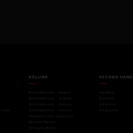
RÓLUNK
SECOND HAN
Bemutatkozás - magyar
Kerékpár
Bemutatkozás - english
Ruházat
Bemutatkozás - italiano
Alkatrész
esztek
Bemutatkozás - romana
Kiegészitő
Hivatalos Giro-szponzor
Horváth Bence
Seregély Márta