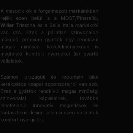
A második ok a forgalmazott márkáinkban
rejlik: ezen belül is a MOST/Pinarello,
Wilier
Triestina és a Selle Italia márkákról
van szó. Ezek a páratlan színvonalon
működő prémium gyártók egy rendkívül
magas minőségi követelményeknek is
megfelelő komfort nyergeket (is) gyártó
vállalatok.
Számos országúti és mountain bike
kerékpáros csapat szponzorairól van szó.
Ezek a gyártók rendkívül magas minőségi
színvonalat képviselnek, továbbá
hihetetlenül innovatív megoldások és
fantasztikus design jellemzi ezen vállalatok
komfort nyergeit is.