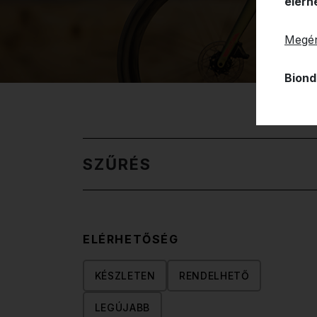
elérh
Megér
Biond
SZŰRÉS
ELÉRHETŐSÉG
KÉSZLETEN
RENDELHETŐ
LEGÚJABB