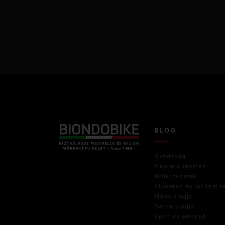
BLOG
KIZÁRÓLAGOS PINARELLO ÉS WILIER
MÁRKAKÉPVISELET - Anno 1999 -
Gazdaság
Pinarello tesztek
Wilier tesztek
Alkatrész és ruházat t
Márta blogja
Bence blogja
Sport és életmód