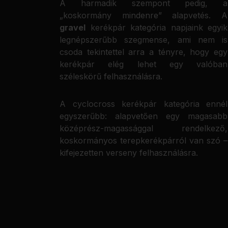
A harmadik szempont pedig, a
„koskormány mindenre” alapvetés. A
gravel
kerékpár kategória napjaink egyik
legnépszerűbb szegmense, ami nem is
csoda tekintettel arra a tényre, hogy egy
kerékpár elég lehet egy valóban
széleskörű felhasználásra.
A cyclocross kerékpár kategória ennél
egyszerűbb: alapvetően egy magasabb
középrész-magassággal rendelkező,
koskormányos terepkerékpárról van szó –
kifejezetten verseny felhasználásra.