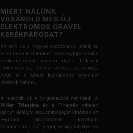
MIÉRT NÁLUNK
VÁSÁROLD MEG ÚJ
ELEKTROMOS GRAVEL
KERÉKPÁRODAT?
Az első ok a negyed évszázados üzleti, és
a 40 éven is túlmutató versenytapasztalat.
Szakembereink minden olyan tudással
rendelkeznek, amely ahhoz szükséges,
hogy te a lehető legnagyobb örömmel
vásárolj nálunk.
A második ok a forgalmazott márkáink. A
Wilier Triestina
és a Pinarello minden
igényt kielégítő luxusminőséget kínálnak az
e-gravel bike/pedelec kerékpár
szegmensben (is). Végül, pedig stabilitást és