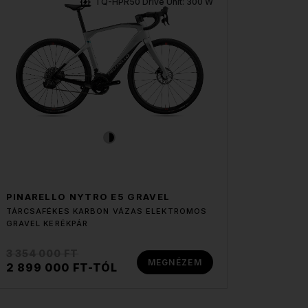
TQ-HPR50 Drive Unit: 300 W
PINARELLO NYTRO E5 GRAVEL
TÁRCSAFÉKES KARBON VÁZAS ELEKTROMOS
GRAVEL KERÉKPÁR
3 354 000 FT
MEGNÉZEM
2 899 000 FT-TÓL