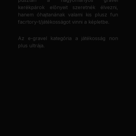
pusztán a hagyományos gravel
kerékpárok előnyeit szeretnék élvezni,
hanem óhajtanának valami kis plusz fun
facrtory-t/játékosságot vinni a képletbe.
Az e-gravel kategória a játékosság non
plus ultrája.