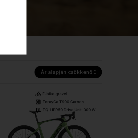
Ár alapján csökkenő
E-bike gravel
TorayCa T900 Carbon
TQ-HPR50 Drive Unit: 300 W