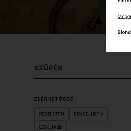
elérh
Megér
Biond
SZŰRÉS
ELÉRHETŐSÉG
KÉSZLETEN
RENDELHETŐ
LEGÚJABB