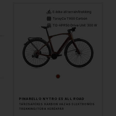
E-bike all terrain/trekking
TorayCa T900 Carbon
TQ-HPR50 Drive Unit: 300 W
PINARELLO NYTRO E5 ALL ROAD
TÁRCSAFÉKES KARBON VÁZAS ELEKTROMOS
TREKKING/TÚRA KERÉKPÁR