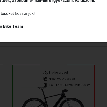
etőek, azonban e-mail-ekre igyekszünk válaszolni.
tésüket köszönjük!
o Bike Team
E-bike gravel
NHU-MOD Carbon
TQ-HPR50 Drive Unit: 300 W