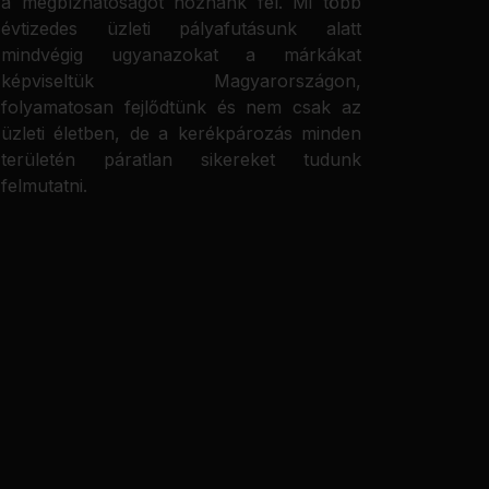
a megbízhatóságot hoznánk fel. Mi több
évtizedes üzleti pályafutásunk alatt
mindvégig ugyanazokat a márkákat
képviseltük Magyarországon,
folyamatosan fejlődtünk és nem csak az
üzleti életben, de a kerékpározás minden
területén páratlan sikereket tudunk
felmutatni.