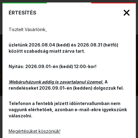
KIZÁRÓLAGOS PINARELLO ÉS WILIER
ENG
HUN
MÁRKAKÉPVISELET - Anno 1999
ÉRTESÍTÉS
0
Tisztelt Vásárlóink,
üzletünk 2026.08.04 (kedd) és 2026.08.31 (hétfő)
között szabadság miatt zárva tart.
AERO
VISSZA
Nyitás: 2026.09.01-én (kedd) 12:00-kor!
Webáruházunk addig is zavartalanul üzemel.
A
rendeléseket 2026.09.01-én (kedden) dolgozzuk fel.
Telefonon a fentebb jelzett időintervallumban nem
vagyunk elérhetőek, azonban e-mail-ekre igyekszünk
SZŰRÉS
válaszolni.
ÁR ALAPJÁN CSÖKKENŐ
Megértésüket köszönjük!
Road race