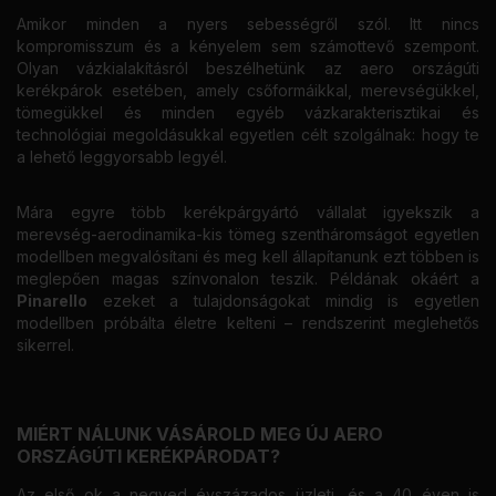
Amikor minden a nyers sebességről szól. Itt nincs
kompromisszum és a kényelem sem számottevő szempont.
Olyan vázkialakításról beszélhetünk az aero országúti
kerékpárok esetében, amely csőformáikkal, merevségükkel,
tömegükkel és minden egyéb vázkarakterisztikai és
technológiai megoldásukkal egyetlen célt szolgálnak: hogy te
a lehető leggyorsabb legyél.
Mára egyre több kerékpárgyártó vállalat igyekszik a
merevség-aerodinamika-kis tömeg szentháromságot egyetlen
modellben megvalósítani és meg kell állapítanunk ezt többen is
meglepően magas színvonalon teszik. Példának okáért a
Pinarello
ezeket a tulajdonságokat mindig is egyetlen
modellben próbálta életre kelteni – rendszerint meglehetős
sikerrel.
MIÉRT NÁLUNK VÁSÁROLD MEG ÚJ AERO
ORSZÁGÚTI KERÉKPÁRODAT?
Az első ok a negyed évszázados üzleti, és a 40 éven is