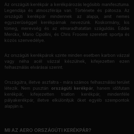
Az országúti kerékpár a kerékpározás legősibb manifesztuma.
Legendája és atmoszférája van. Története és pátosza. Az
országúti kerékpár mindennek az alapja, amit nemes
egyszerűséggel kerékpárnak nevezünk. Koskormány, kis
tömeg, merevség és az elmaradhatatlan száguldás. Eddie
Merckx, Mario Cipollini, és Chris Froome szeretett sportja és
közös szenvedélye.
Az országúti kerékpárok szinte minden esetben karbon vázzal
vagy néha acél vázzal készülnek, kifejezetten ezen
felhasználás elvárásai szerint.
Országútra, illetve aszfaltra - mára számos felhasználási terület
létezik. Nem pusztán
országúti kerékpár
, hanem időfutam
kerékpár, kifejezetten triatlon kerékpár, mindenféle
pályakerékpár, illetve elkülönítjük őket egyéb szempontok
alapján is.
MI AZ AERO ORSZÁGÚTI KERÉKPÁR?