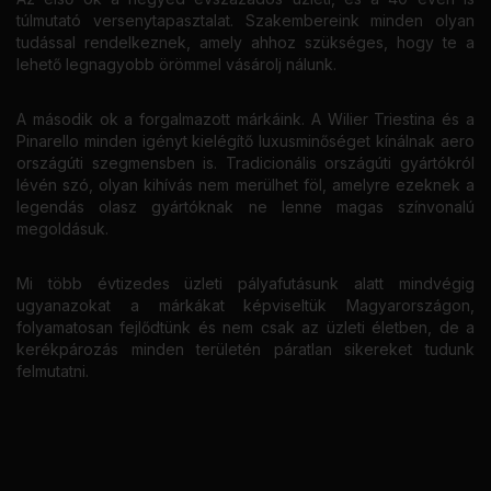
túlmutató versenytapasztalat. Szakembereink minden olyan
tudással rendelkeznek, amely ahhoz szükséges, hogy te a
lehető legnagyobb örömmel vásárolj nálunk.
A második ok a forgalmazott márkáink. A Wilier Triestina és a
Pinarello minden igényt kielégítő luxusminőséget kínálnak aero
országúti szegmensben is. Tradicionális országúti gyártókról
lévén szó, olyan kihívás nem merülhet föl, amelyre ezeknek a
legendás olasz gyártóknak ne lenne magas színvonalú
megoldásuk.
Mi több évtizedes üzleti pályafutásunk alatt mindvégig
ugyanazokat a márkákat képviseltük Magyarországon,
folyamatosan fejlődtünk és nem csak az üzleti életben, de a
kerékpározás minden területén páratlan sikereket tudunk
felmutatni.