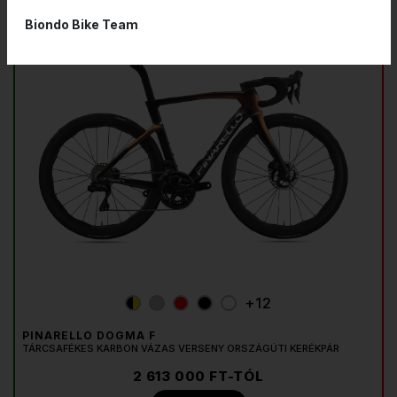
TorayCa M40X Carbon
Biondo Bike Team
Max. 30 mm
+12
PINARELLO DOGMA F
TÁRCSAFÉKES KARBON VÁZAS VERSENY ORSZÁGÚTI KERÉKPÁR
2 613 000 FT-TÓL