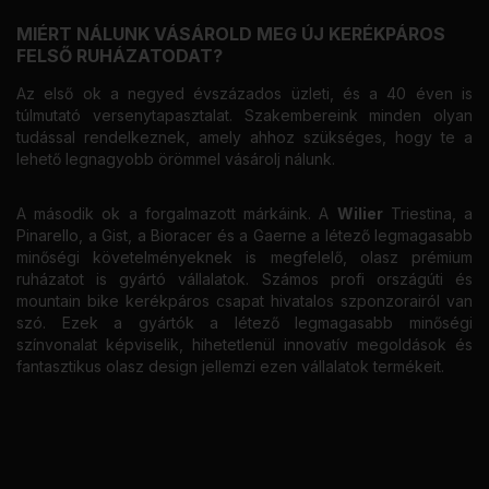
MIÉRT NÁLUNK VÁSÁROLD MEG ÚJ KERÉKPÁROS
FELSŐ RUHÁZATODAT?
Az első ok a negyed évszázados üzleti, és a 40 éven is
túlmutató versenytapasztalat. Szakembereink minden olyan
tudással rendelkeznek, amely ahhoz szükséges, hogy te a
lehető legnagyobb örömmel vásárolj nálunk.
A második ok a forgalmazott márkáink. A
Wilier
Triestina, a
Pinarello, a Gist, a Bioracer és a Gaerne a létező legmagasabb
minőségi követelményeknek is megfelelő, olasz prémium
ruházatot is gyártó vállalatok. Számos profi országúti és
mountain bike kerékpáros csapat hivatalos szponzorairól van
szó. Ezek a gyártók a létező legmagasabb minőségi
színvonalat képviselik, hihetetlenül innovatív megoldások és
fantasztikus olasz design jellemzi ezen vállalatok termékeit.