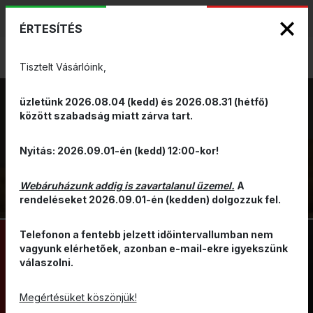
KIZÁRÓLAGOS PINARELLO ÉS WILIER
ENG
HUN
MÁRKAKÉPVISELET - Anno 1999
ÉRTESÍTÉS
0
Tisztelt Vásárlóink,
üzletünk 2026.08.04 (kedd) és 2026.08.31 (hétfő)
között szabadság miatt zárva tart.
FELSŐ
VISSZA
Nyitás: 2026.09.01-én (kedd) 12:00-kor!
RUHÁZAT
Webáruházunk addig is zavartalanul üzemel.
A
rendeléseket 2026.09.01-én (kedden) dolgozzuk fel.
Telefonon a fentebb jelzett időintervallumban nem
vagyunk elérhetőek, azonban e-mail-ekre igyekszünk
válaszolni.
KERÉKPÁROS MEZ
MELLÉNY
ALÁÖLTÖZŐ/SPORTFEHÉRNEMŰ
KABÁT
Megértésüket köszönjük!