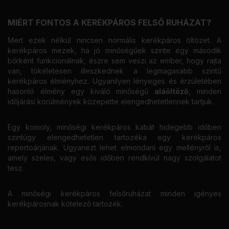
MIÉRT FONTOS A KERÉKPÁROS FELSŐ RUHÁZAT?
Mert ezek nélkül nincsen normális kerékpáros öltözet. A
kerékpáros mezek, ha jó minőségűek szinte egy második
bőrként funkcionálnak, észre sem veszi az ember, hogy rajta
van, tökéletesen illeszkednek a legmagasabb szintű
kerékpáros élményhez. Ugyanilyen lényeges és érzületében
hasonló élmény egy kiváló minőségű
aláöltöző
, minden
időjárási körülmények közepette elengedhetetlennek tartjuk.
Egy komoly, minőségi kerékpáros kabát hidegebb időben
szintúgy elengedhetetlen tartozéka egy kerékpáros
repertoárjának. Ugyanezt lehet elmondani egy mellényről is,
amely szeles, vagy esős időben rendkívül nagy szolgálatot
tesz.
A minőségi kerékpáros felsőruházat minden igényes
kerékpárosnak kötelező tartozék.