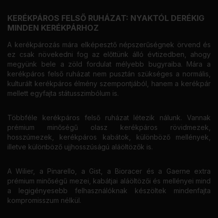
KERÉKPÁROS FELSŐ RUHÁZAT: NYAKTÓL DERÉKIG
MINDEN KERÉKPÁRHOZ
A kerékpározás mára elképesztő népszerűségnek örvend és
ez csak növekedni fog az előttünk álló évtizedben, ahogy
megyünk bele a zöld fordulat mélyebb bugyraiba. Mára a
kerékpáros felső ruházat nem pusztán szükséges a normális,
kulturált kerékpáros élmény szempontjából, hanem a kerékpár
mellett egyfajta státusszimbólum is.
Többféle kerékpáros felső ruházat létezik nálunk. Vannak
prémium minőségű olasz kerékpáros rövidmezek,
hosszúmezek, kerékpáros kabátok, különböző mellények,
illetve különböző ujjhosszúságú aláöltözők is.
A Wilier, a Pinarello, a Gist, a Bioracer és a Gaerne extra
prémium minőségű mezei, kabátjai aláöltözői és mellényei mind
a legigényesebb felhasználóknak készöltek mindenfajta
kompromisszum nélkül.