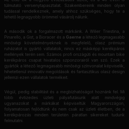
túlmutató versenytapasztalat. Szakembereink minden olyan
tudással rendelkeznek, amely ahhoz szükséges, hogy te a
lehető legnagyobb örömmel vásárolj nálunk.
A második ok a forgalmazott márkáink. A Wilier Triestina, a
Pinarello, a Gist, a Bioracer és a
Gaerne
a létező legmagasabb
minőségi követelményeknek is megfelelő, olasz prémium
ruházatot is gyártó vállalatok, nincs ez másképp kerékpáros
mellények terén sem. Számos profi országúti és mountain bike
kerékpáros csapat hivatalos szponzorairól van szó. Ezek a
gyártók a létező legmagasabb minőségi színvonalat képviselik,
hihetetlenül innovatív megoldások és fantasztikus olasz design
jellemzi ezen vállalatok termékeit.
Végül, pedig stabilitást és a megbízhatóságot hoznánk fel. Mi
több évtizedes üzleti pályafutásunk alatt mindvégig
ugyanazokat a márkákat képviseltük Magyarországon,
folyamatosan fejlődtünk és nem csak az üzleti életben, de a
kerékpározás minden területén páratlan sikereket tudunk
felmutatni.