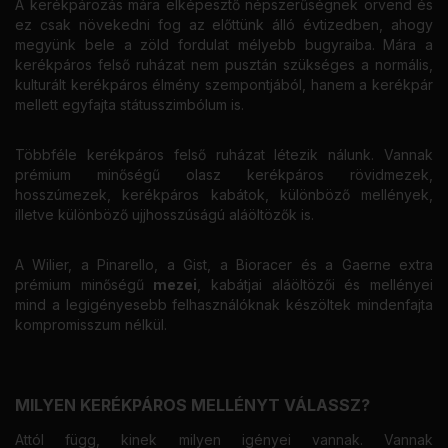
A kerékpározás mára elképesztő népszerűségnek örvend és
ez csak növekedni fog az előttünk álló évtizedben, ahogy
megyünk bele a zöld fordulat mélyebb bugyraiba. Mára a
kerékpáros felső ruházat nem pusztán szükséges a normális,
kulturált kerékpáros élmény szempontjából, hanem a kerékpár
mellett egyfajta státusszimbólum is.
Többféle kerékpáros felső ruházat létezik nálunk. Vannak
prémium minőségű olasz kerékpáros rövidmezek,
hosszúmezek, kerékpáros kabátok, különböző mellények,
illetve különböző ujjhosszúságú aláöltözők is.
A Wilier, a Pinarello, a Gist, a Bioracer és a Gaerne extra
prémium minőségű
mezei
, kabátjai aláöltözői és mellényei
mind a legigényesebb felhasználóknak készöltek mindenfajta
kompromisszum nélkül.
MILYEN KERÉKPÁROS MELLÉNYT VÁLASSZ?
Attól függ, kinek milyen igényei vannak. Vannak