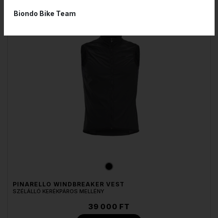
RENDELHETŐ
Biondo Bike Team
PINARELLO WINDBREAKER VEST
SZÉLÁLLÓ KERÉKPÁROS MELLÉNY
39 000 FT