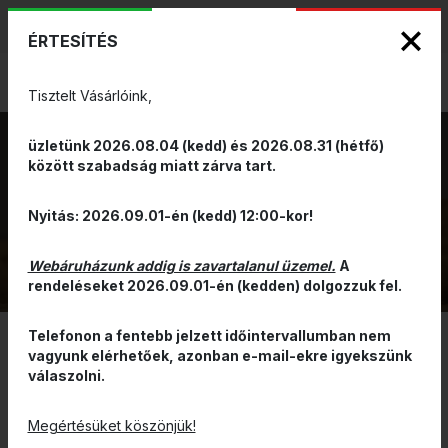
KIZÁRÓLAGOS PINARELLO ÉS WILIER
ENG
HUN
MÁRKAKÉPVISELET - Anno 1999
ÉRTESÍTÉS
0
Tisztelt Vásárlóink,
üzletünk 2026.08.04 (kedd) és 2026.08.31 (hétfő)
között szabadság miatt zárva tart.
MELLÉNY
VISSZA
Nyitás: 2026.09.01-én (kedd) 12:00-kor!
Webáruházunk addig is zavartalanul üzemel.
A
rendeléseket 2026.09.01-én (kedden) dolgozzuk fel.
Telefonon a fentebb jelzett időintervallumban nem
vagyunk elérhetőek, azonban e-mail-ekre igyekszünk
SZŰRÉS
válaszolni.
ÁR ALAPJÁN CSÖKKENŐ
Megértésüket köszönjük!
ÚJ!