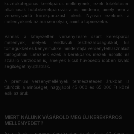
középkategóriás kerékpáros mellényeink, ezek tökéletesen
alkalmasak hobbikerékpározásra és mindenre, amely nem a
versenyszintű kerékpározást jelenti. Nyilván ezeknek a
mellényeknek az ára sem olyan, amint a topmezeké.
Vannak a kifejezetten versenyzésre szánt kerékpáros
mellények, melyek rendkívüli testhezállóságukkal, kis
tömegükkel és kényelmükkel mindenfajta versenyfelhasználást
támogatnak. Léteznek ezek a kerékpáros mezek esőálló és
szálálló verzióban is, amelyek kicsit hűvösebb időben kiváló
segítséget nyújthatnak.
A prémium versenymellények természetesen árukban is
tükrözik a minőséget, nagyjából 45 000 és 65 000 Ft közé
esik az áruk.
MIÉRT NÁLUNK VÁSÁROLD MEG ÚJ KERÉKPÁROS
MELLÉNYEDET?
Az első ok a negyed évszázados üzleti, és a 40 éven is