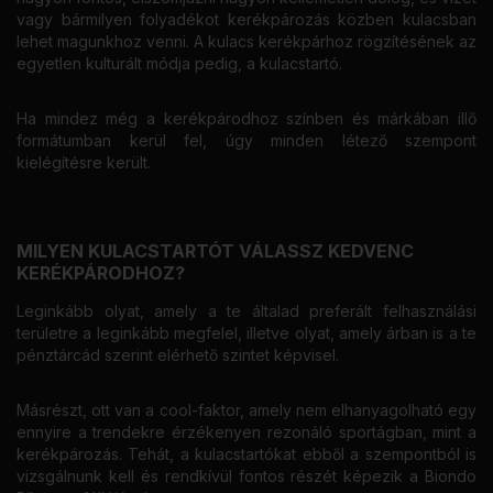
vagy bármilyen folyadékot kerékpározás közben kulacsban
lehet magunkhoz venni. A kulacs kerékpárhoz rögzítésének az
egyetlen kulturált módja pedig, a kulacstartó.
Ha mindez még a kerékpárodhoz színben és márkában illő
formátumban kerül fel, úgy minden létező szempont
kielégítésre került.
MILYEN KULACSTARTÓT VÁLASSZ KEDVENC
KERÉKPÁRODHOZ?
Leginkább olyat, amely a te általad preferált felhasználási
területre a leginkább megfelel, illetve olyat, amely árban is a te
pénztárcád szerint elérhető szintet képvisel.
Másrészt, ott van a cool-faktor, amely nem elhanyagolható egy
ennyire a trendekre érzékenyen rezonáló sportágban, mint a
kerékpározás. Tehát, a kulacstartókat ebből a szempontból is
vizsgálnunk kell és rendkívül fontos részét képezik a Biondo