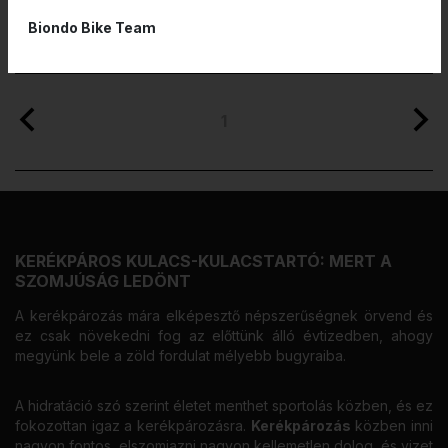
Biondo Bike Team
1
KERÉKPÁROS KULACS-KULACSTARTÓ: MERT A
SZOMJÚSÁG LEDÖNT
A kerékpározás mára elképesztő népszerűségnek örvend és
ez csak növekedni fog az előttünk álló évtizedben, ahogy
megyünk bele a zöld fordulat mélyebb bugyraiba.
A hidratáció szó szerint életet menthet sportolás közben, és ez
fokozottan igaz a kerékpározásra.
Kerékpározás
közben inni
nagyon fontos, elszomjazni nagyon kellemetlen dolog, és vizet