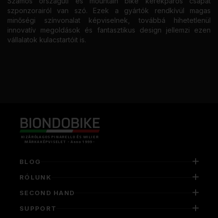
Számos országúti és mountain bike kerékpáros csapat
szponzorairól van szó. Ezek a gyártók rendkívül magas
minőségi színvonalat képviselnek, továbbá hihetetlenül
innovatív megoldások és fantasztikus design jellemzi ezen
vállalatok kulacstartóit is.
KIZÁRÓLAGOS PINARELLO ÉS WILIER
MÁRKAKÉPVISELET - Anno 1999 -
BLOG
RÓLUNK
SECOND HAND
SUPPORT