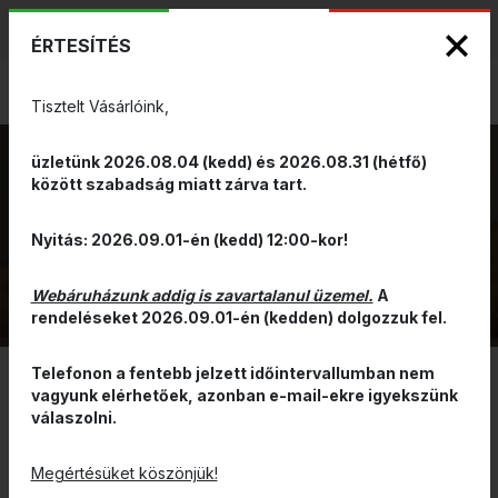
KIZÁRÓLAGOS PINARELLO ÉS WILIER
ENG
HUN
MÁRKAKÉPVISELET - Anno 1999
ÉRTESÍTÉS
0
Tisztelt Vásárlóink,
üzletünk 2026.08.04 (kedd) és 2026.08.31 (hétfő)
között szabadság miatt zárva tart.
KULACSTARTÓ
VISSZA
Nyitás: 2026.09.01-én (kedd) 12:00-kor!
Webáruházunk addig is zavartalanul üzemel.
A
rendeléseket 2026.09.01-én (kedden) dolgozzuk fel.
Telefonon a fentebb jelzett időintervallumban nem
vagyunk elérhetőek, azonban e-mail-ekre igyekszünk
SZŰRÉS
válaszolni.
Megértésüket köszönjük!
Jelenleg nincsen megjeleníthető termék.