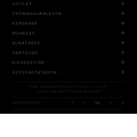
OUTLET
CSOMAGAJÁNLATOK
KERÉKPÁR
RUHÁZAT
ALKATRÉSZ
TARTOZÉK
KIEGÉSZÍTŐK
SZOLGÁLTATÁSOK
1039, BUDAPEST
PÜNKÖSDFÜRDŐ UTCA 48.
+36 20 229 3950 / +36 20 594-8409
KÖVESS MINKET!