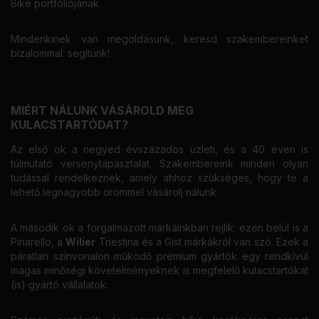
Bike portfóliójának.
Mindenkinek van megoldásunk, keresd szakembereinket
bizalommal: segítünk!
MIÉRT NÁLUNK VÁSÁROLD MEG
KULACSTARTÓDAT?
Az első ok a negyed évszázados üzleti, és a 40 éven is
túlmutató versenytapasztalat. Szakembereink minden olyan
tudással rendelkeznek, amely ahhoz szükséges, hogy te a
lehető legnagyobb örömmel vásárolj nálunk.
A második ok a forgalmazott márkáinkban rejlik: ezen belül is a
Pinarello, a
Wilier
Triestina és a Gist márkákról van szó. Ezek a
páratlan színvonalon működő prémium gyártók egy rendkívül
magas minőségi követelményeknek is megfelelő kulacstartókat
(is) gyártó vállalatok.