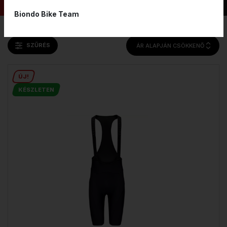
Biondo Bike Team
SZŰRÉS
ÁR ALAPJÁN CSÖKKENŐ
ÚJ!
KÉSZLETEN