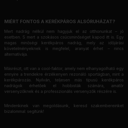
MIÉRT FONTOS A KERÉKPÁROS ALSÓRUHÁZAT?
Mert nadrág nélkül nem hagyjuk el az otthonunkat – jó
esetben. S mert a szokásos csúcsminőséget kapod itt is. Egy
magas minőségi kerékpáros nadrág, mely az időjárási
követelményeknek is megfelel, aranyat érhet – nincs
alternatívája.
Másrészt, ott van a cool-faktor, amely nem elhanyagolható egy
ennyire a trendekre érzékenyen rezonáló sportágban, mint a
kerékpározás. Nyilván, teljesen más típusú kerékpáros
nadrágok érhetőek el hobbisták számára, amatőr
versenyzőknek és a professzionális versenyzők részére is.
Mindenkinek van megoldásunk, keresd szakembereinket
bizalommal: segítünk!