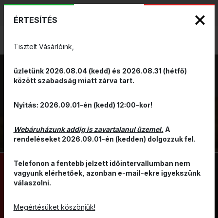
KIZÁRÓLAGOS PINARELLO ÉS WILIER
ENG
HUN
MÁRKAKÉPVISELET - Anno 1999
ÉRTESÍTÉS
0
Tisztelt Vásárlóink,
üzletünk 2026.08.04 (kedd) és 2026.08.31 (hétfő)
között szabadság miatt zárva tart.
ALSÓ
VISSZA
Nyitás: 2026.09.01-én (kedd) 12:00-kor!
RUHÁZAT
Webáruházunk addig is zavartalanul üzemel.
A
rendeléseket 2026.09.01-én (kedden) dolgozzuk fel.
Telefonon a fentebb jelzett időintervallumban nem
vagyunk elérhetőek, azonban e-mail-ekre igyekszünk
válaszolni.
KANTÁROS NADRÁG
GRAVEL ÉS GRAVITY MTB
NADRÁG
KANTÁR NÉLKÜLI NADRÁG
Megértésüket köszönjük!