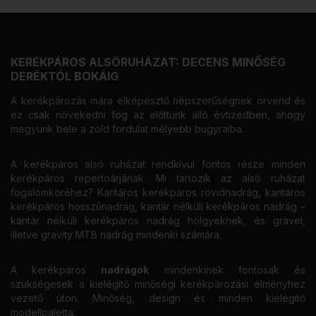
KERÉKPÁROS ALSÓRUHÁZAT: DECENS MINŐSÉG
DERÉKTÓL BOKÁIG
A kerékpározás mára elképesztő népszerűségnek örvend és
ez csak növekedni fog az előttünk álló évtizedben, ahogy
megyünk bele a zöld fordulat mélyebb bugyraiba.
A kerékpáros alsó ruházat rendkívül fontos része minden
kerékpáros repertoárjának. Mi tartozik az alsó ruházat
fogalomköréhez? Kantáros kerékpáros rövidnadrág, kantáros
kerékpáros hosszúnadrág, kantár nélküli kerékpáros nadrág –
kantár nélküli kerékpáros nadrág hölgyeknek, és gravel,
illetve gravity MTB nadrág mindenki számára.
A kerékpáros
nadrágok
mindenkinek fontosak és
szükségesek a kielégítő minőségi kerékpározási élményhez
vezető úton. Minőség, design és minden kielégítő
modellpaletta.