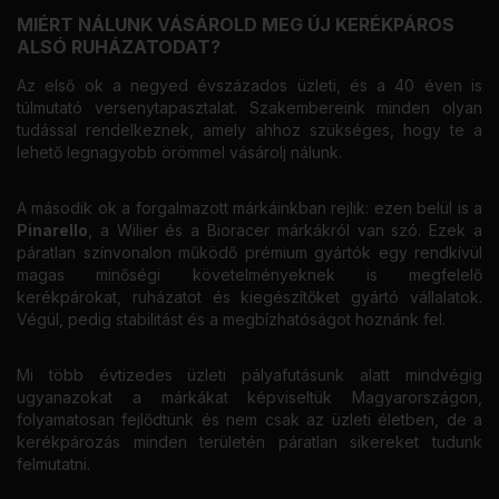
MIÉRT NÁLUNK VÁSÁROLD MEG ÚJ KERÉKPÁROS
ALSÓ RUHÁZATODAT?
Az első ok a negyed évszázados üzleti, és a 40 éven is
túlmutató versenytapasztalat. Szakembereink minden olyan
tudással rendelkeznek, amely ahhoz szükséges, hogy te a
lehető legnagyobb örömmel vásárolj nálunk.
A második ok a forgalmazott márkáinkban rejlik: ezen belül is a
Pinarello
, a Wilier és a Bioracer márkákról van szó. Ezek a
páratlan színvonalon működő prémium gyártók egy rendkívül
magas minőségi követelményeknek is megfelelő
kerékpárokat, ruházatot és kiegészítőket gyártó vállalatok.
Végül, pedig stabilitást és a megbízhatóságot hoznánk fel.
Mi több évtizedes üzleti pályafutásunk alatt mindvégig
ugyanazokat a márkákat képviseltük Magyarországon,
folyamatosan fejlődtünk és nem csak az üzleti életben, de a
kerékpározás minden területén páratlan sikereket tudunk
felmutatni.