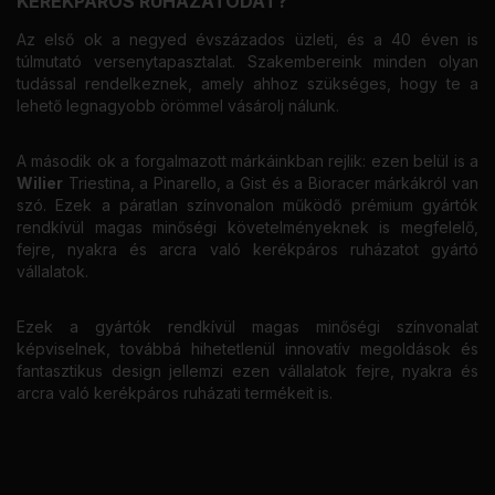
KERÉKPÁROS RUHÁZATODAT?
Az első ok a negyed évszázados üzleti, és a 40 éven is
túlmutató versenytapasztalat. Szakembereink minden olyan
tudással rendelkeznek, amely ahhoz szükséges, hogy te a
lehető legnagyobb örömmel vásárolj nálunk.
A második ok a forgalmazott márkáinkban rejlik: ezen belül is a
Wilier
Triestina, a Pinarello, a Gist és a Bioracer márkákról van
szó. Ezek a páratlan színvonalon működő prémium gyártók
rendkívül magas minőségi követelményeknek is megfelelő,
fejre, nyakra és arcra való kerékpáros ruházatot gyártó
vállalatok.
Ezek a gyártók rendkívül magas minőségi színvonalat
képviselnek, továbbá hihetetlenül innovatív megoldások és
fantasztikus design jellemzi ezen vállalatok fejre, nyakra és
arcra való kerékpáros ruházati termékeit is.