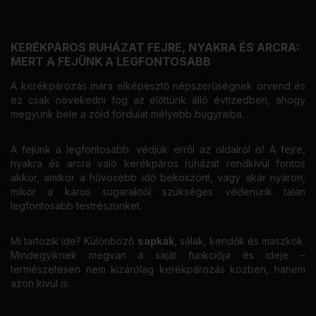
KERÉKPÁROS RUHÁZAT FEJRE, NYAKRA ÉS ARCRA:
MERT A FEJÜNK A LEGFONTOSABB
A kerékpározás mára elképesztő népszerűségnek örvend és
ez csak növekedni fog az előttünk álló évtizedben, ahogy
megyünk bele a zöld fordulat mélyebb bugyraiba.
A fejünk a legfontosabb: védjük erről az oldalról is! A fejre,
nyakra és arcra való kerékpáros ruházat rendkívül fontos
akkor, amikor a hűvösebb idő beköszönt, vagy akár nyáron,
mikor a káros sugaraktól szükséges védenünk talán
legfontosabb testrészünket.
Mi tartozik ide? Különböző
sapkák
, sálak, kendők és maszkok.
Mindegyiknek megvan a saját funkciója és ideje –
természetesen nem kizárólag kerékpározás közben, hanem
azon kívül is.