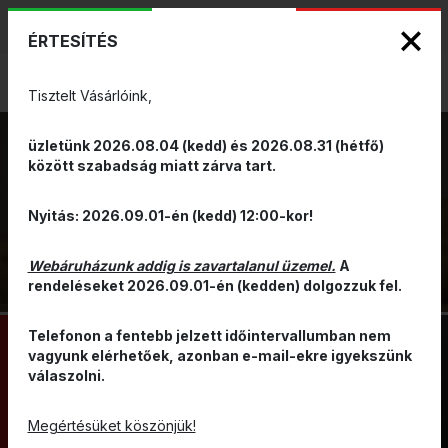
KIZÁRÓLAGOS PINARELLO ÉS WILIER
ENG
HUN
MÁRKAKÉPVISELET - Anno 1999
ÉRTESÍTÉS
0
Tisztelt Vásárlóink,
üzletünk 2026.08.04 (kedd) és 2026.08.31 (hétfő)
RUHÁZAT
között szabadság miatt zárva tart.
FEJRE,
VISSZA
Nyitás: 2026.09.01-én (kedd) 12:00-kor!
NYAKRA ÉS
ARCRA
Webáruházunk addig is zavartalanul üzemel.
A
rendeléseket 2026.09.01-én (kedden) dolgozzuk fel.
Telefonon a fentebb jelzett időintervallumban nem
vagyunk elérhetőek, azonban e-mail-ekre igyekszünk
válaszolni.
KERÉKPÁROS SAPKA
TÉLI SAPKA
BASEBALL SAPKA
SÁL/KENDŐ
Megértésüket köszönjük!
SAPKA BUKÓSISAK ALÁ
MASZK