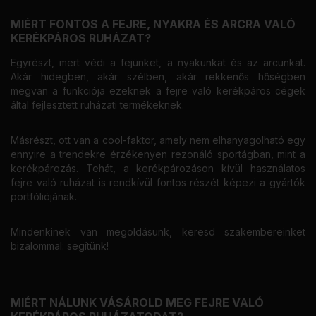
MIÉRT FONTOS A FEJRE, NYAKRA ÉS ARCRA VALÓ
KERÉKPÁROS RUHÁZAT?
Egyrészt, mert védi a fejünket, a nyakunkat és az arcunkat.
Akár hidegben, akár szélben, akár rekkenős hőségben
megvan a funkciója ezeknek a fejre való kerékpáros cégek
által fejlesztett ruházati termékeknek.
Másrészt, ott van a cool-faktor, amely nem elhanyagolható egy
ennyire a trendekre érzékenyen rezonáló sportágban, mint a
kerékpározás. Tehát, a kerékpározáson kívül használatos
fejre való ruházat is rendkívül fontos részét képezi a gyártók
portfóliójának.
Mindenkinek van megoldásunk, keresd szakembereinket
bizalommal: segítünk!
MIÉRT NÁLUNK VÁSÁROLD MEG FEJRE VALÓ