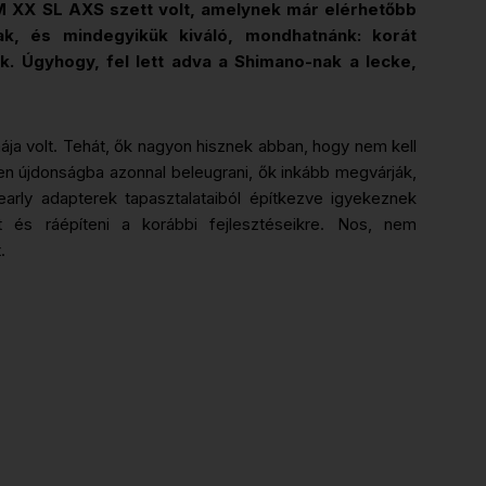
M XX SL AXS szett volt, amelynek már elérhetőbb
k, és mindegyikük kiváló, mondhatnánk: korát
k. Úgyhogy, fel lett adva a Shimano-nak a lecke,
ája volt. Tehát, ők nagyon hisznek abban, hogy nem kell
n újdonságba azonnal beleugrani, ők inkább megvárják,
arly adapterek tapasztalataiból építkezve igyekeznek
t és ráépíteni a korábbi fejlesztéseikre. Nos, nem
.