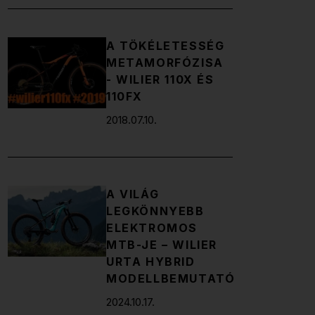
A TÖKÉLETESSÉG
METAMORFÓZISA
- WILIER 110X ÉS
110FX
2018.07.10.
A VILÁG
LEGKÖNNYEBB
ELEKTROMOS
MTB-JE – WILIER
URTA HYBRID
MODELLBEMUTATÓ
2024.10.17.