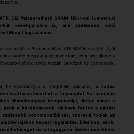
dszert is.
 XTR Di2 felszerelhető SRAM UDH-val (Universal
élküli kerékpárokra is, ami szélesebb körű
Full Mount hajtásláncai.
ár használták a Shimano előző XTR M9100 szettjét. A jól
 csak nyomd meg azt a bizonyos kart, és a lánc, illetve a
fokozatváltások pedig tiszták, precízek és csendesek.
 ha elszalasztjuk a megfelelő pillanatot,
a váltás
ben csattanás kisérheti a folyamatot. Ezt azonban
tás állandóságával kompenzálja, illetve annak a
 azok a kerékpárosok, akiknek fontos a váltási
szélesebb vázkompatibilitás, szeretni fogják az
isztémájához képest legalábbis. Ellenben, azok,
szerelhetőséget és a legegyszerűbben beállítható