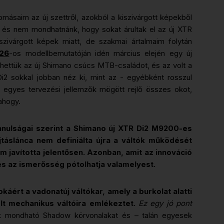
másaim az új szettről, azokból a kiszivárgott képekből
 és nem mondhatnánk, hogy sokat árultak el az új XTR
iszivárgott képek miatt, de szakmai ártalmaim folytán
026
-os modellbemutatóján idén március elején egy új
hettük az új Shimano csúcs MTB-családot, és az volt a
 sokkal jobban néz ki, mint az - egyébként rosszul
 egyes tervezési jellemzők mögött rejlő összes okot,
 ahogy.
tanulságai szerint a Shimano új XTR Di2 M9200-es
jtáslánca nem definiálta újra a váltók működését
m javította jelentősen. Azonban, amit az innováció
és az ismerősség pótolhatja valamelyest.
áért a vadonatúj váltókar, amely a burkolat alatti
lt mechanikus váltóira emlékeztet.
Ez egy jó pont
ak mondható Shadow körvonalakat és – talán egyesek