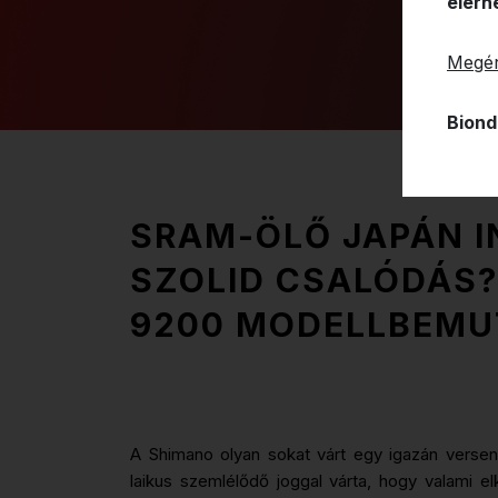
elérh
Megér
Biond
SRAM-ÖLŐ JAPÁN 
SZOLID CSALÓDÁS?
9200 MODELLBEMU
A Shimano olyan sokat várt egy igazán verse
laikus szemlélődő joggal várta, hogy valami e