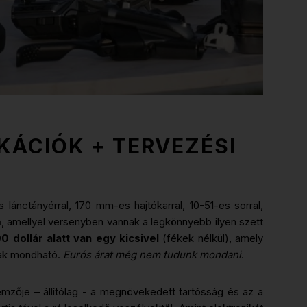
KÁCIÓK + TERVEZÉSI
lánctányérral, 170 mm-es hajtókarral, 10-51-es sorral,
m
, amellyel versenyben vannak a legkönnyebb ilyen szett
 dollár alatt van egy kicsivel
(fékek nélkül), amely
nak mondható.
Eurós árat még nem tudunk mondani
.
emzője – állítólag - a megnövekedett tartósság és az a