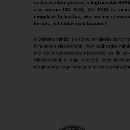
célkeresztben persze, a legfrissebb SRA
árú verziói (X0 AXS, GX AXS) is vanna
megelőző fejlesztés, akárhonnan is nézzü
kérdés, mit tudtak vele kezdeni?
A Shimano mindig is a fontolva haladás szinoním
mindenben elsőnek lenni, nem szükséges minde
míg ezt a konkurensek megteszik, és ők az e
tökéletesíteni a már meglévő technológiáka
meglepetés, hogy most sem történt ez másként