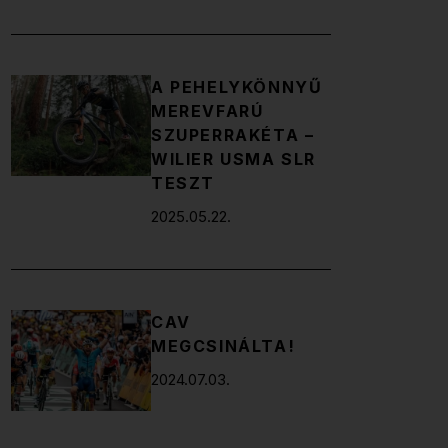
A PEHELYKÖNNYŰ
MEREVFARÚ
SZUPERRAKÉTA –
WILIER USMA SLR
TESZT
2025.05.22.
CAV
MEGCSINÁLTA!
2024.07.03.