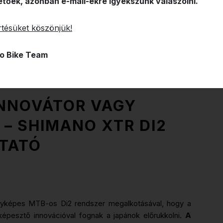
etőek, azonban e-mail-ekre igyekszünk válaszolni.
tésüket köszönjük!
o Bike Team
INNOVÁTOR VAGY
 – SHIMANO XTR DI2
TATÓ
nyképes MTB-os Di2 rendszer megalkotásával, hogy a
lképesztő innovációval fognak a japánok előrukkolni.
A