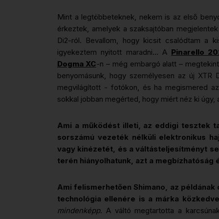
Mint a legtöbbeteknek, nekem is az első benyo
érkeztek, amelyek a szaksajtóban megjelentek
Di2-ról. Bevallom, hogy kicsit csalódtam a k
igyekeztem nyitott maradni... A
Pinarello 2
Dogma XC
-n – még embargó alatt – megtekint
benyomásunk, hogy személyesen az új XTR Di2
megvilágított - fotókon, és ha megismered az
sokkal jobban megérted, hogy miért néz ki úgy,
Ami a működést illeti, az eddigi tesztek 
sorszámú vezeték nélküli elektronikus ha
vagy kinézetét, és a váltásteljesítményt se
terén hiányolhatunk, azt a megbízhatóság 
Ami felismerhetően Shimano, az példának ok
technológia ellenére is a márka közkedve
mindenképp
. A váltó megtartotta a karcsún