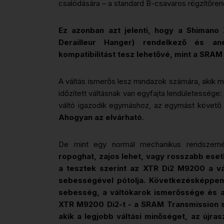
csalódására – a standard B-csavaros rögzítőren
Ez azonban azt jelenti, hogy a Shimano
Derailleur Hanger) rendelkező és an
kompatibilitást tesz lehetővé, mint a SRAM 
A váltás ismerős lesz mindazok számára, akik m
időzített váltásnak van egyfajta lendületessége:
váltó igazodik egymáshoz, az egymást követő 
Ahogyan az elvárható
.
De mint egy normál mechanikus rendszernél,
ropoghat, zajos lehet, vagy rosszabb eset
a tesztek szerint az XTR Di2 M9200 a vál
sebességével pótolja. Következésképpen,
sebesség, a váltókarok ismerőssége és a 
XTR M9200 Di2-t - a SRAM Transmission sz
akik a legjobb váltási minőséget, az újra