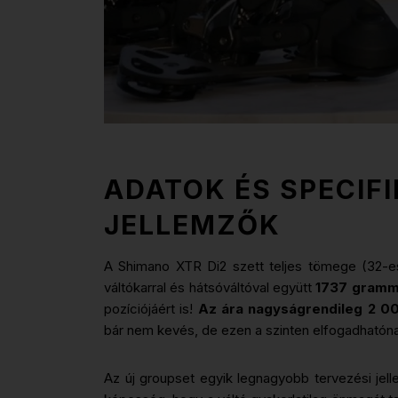
ADATOK ÉS SPECIFI
JELLEMZŐK
A Shimano XTR Di2 szett teljes tömege (32-es 
váltókarral és hátsóváltóval együtt
1737 gram
pozíciójáért is!
Az ára nagyságrendileg 2 000
bár nem kevés, de ezen a szinten elfogadható
Az új groupset egyik legnagyobb tervezési jell