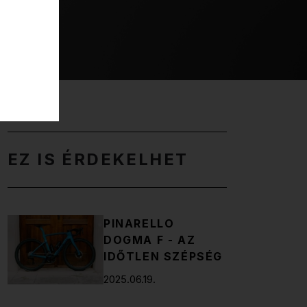
EZ IS ÉRDEKELHET
PINARELLO
DOGMA F - AZ
IDŐTLEN SZÉPSÉG
2025.06.19.