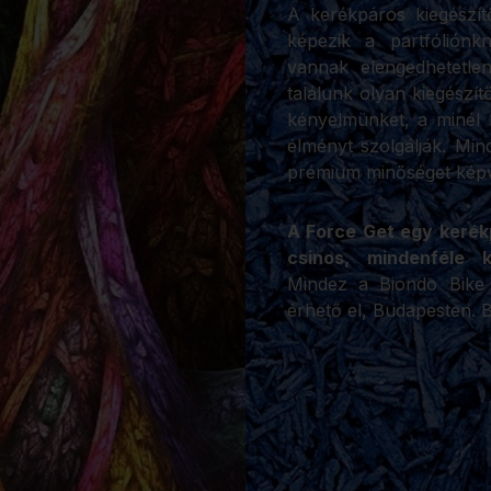
A kerékpáros kiegészít
képezik a partfóliónk
vannak elengedhetetlen
találunk olyan kiegészít
kényelmünket, a minél 
élményt szolgálják. Mi
prémium minőséget képvi
A Force Get egy kerékp
csinos, mindenféle k
Mindez a Biondo Bike 
érhető el, Budapesten. B