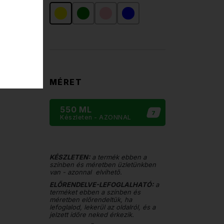
MÉRET
550 ML
7
Készleten
- AZONNAL
KÉSZLETEN:
a termék ebben a
színben és méretben üzletünkben
van - azonnal elvihető.
ELŐRENDELVE-LEFOGLALHATÓ:
a
terméket ebben a színben és
méretben előrendeltük, ha
lefoglalod, lekerül az oldalról, és a
jelzett időre neked érkezik.