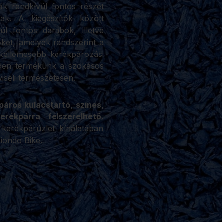
ők rendkívül fontos részét
nak. A kiegészítők között
ül fontos darabok, illetve
őket, amelyek rendszerint a
kellemesebb kerékpározási
nden termékünk a szokásos
seli természetesen.
áros kulacstartó, színes,
erékpárra felszerelhető.
kerékpárüzlet kínálatában
iondo Bike.