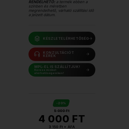
RENDELHETŐ:
a termék ebben a
színben és méretben
megrendelhető, várható szállítási idő
a jelzett dátum.
KÉSZLETELÉRHETŐSÉG
KONZULTÁCIÓT
KÉREK
MPL-EL IS SZÁLLÍTJUK!
Keress minket
elérhetőségeinken!
-20%
5 000 Ft
4 000 FT
3 150 Ft + ÁFA