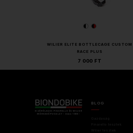
WILIER ELITE BOTTLECAGE CUSTOM
RACE PLUS
7 000 FT
BLOG
KIZÁRÓLAGOS PINARELLO ÉS WILIER
MÁRKAKÉPVISELET - Anno 1999 -
Gazdaság
Pinarello tesztek
Wilier tesztek