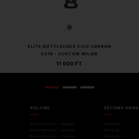
ELITE BOTTLECAGE VICO CARBON
2019 - CUSTOM WILIER
11 000 FT
RÓLUNK
SECOND HAN
Bemutatkozás - magyar
Kerékpár
Bemutatkozás - english
Ruházat
Bemutatkozás - italiano
Alkatrész