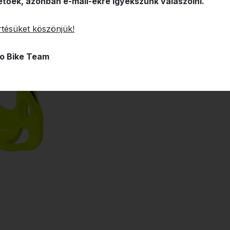
etőek, azonban e-mail-ekre igyekszünk válaszolni.
tésüket köszönjük!
o Bike Team