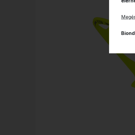
elérh
Megér
Biond