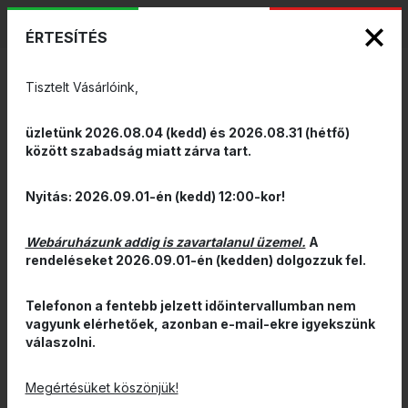
KIZÁRÓLAGOS PINARELLO ÉS WILIER
ENG
HUN
MÁRKAKÉPVISELET - Anno 1999
ÉRTESÍTÉS
0
Tisztelt Vásárlóink,
üzletünk 2026.08.04 (kedd) és 2026.08.31 (hétfő)
között szabadság miatt zárva tart.
Nyitás: 2026.09.01-én (kedd) 12:00-kor!
Webáruházunk addig is zavartalanul üzemel.
A
rendeléseket 2026.09.01-én (kedden) dolgozzuk fel.
Telefonon a fentebb jelzett időintervallumban nem
vagyunk elérhetőek, azonban e-mail-ekre igyekszünk
válaszolni.
Megértésüket köszönjük!