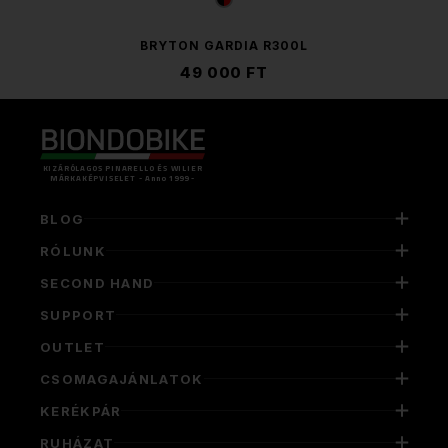
BRYTON GARDIA R300L
49 000 FT
KIZÁRÓLAGOS PINARELLO ÉS WILIER
MÁRKAKÉPVISELET - Anno 1999 -
BLOG
RÓLUNK
SECOND HAND
SUPPORT
OUTLET
CSOMAGAJÁNLATOK
KERÉKPÁR
RUHÁZAT