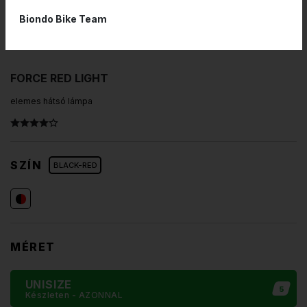
Biondo Bike Team
FORCE RED LIGHT
elemes hátsó lámpa
SZÍN
BLACK-RED
MÉRET
UNISIZE
5
Készleten
- AZONNAL